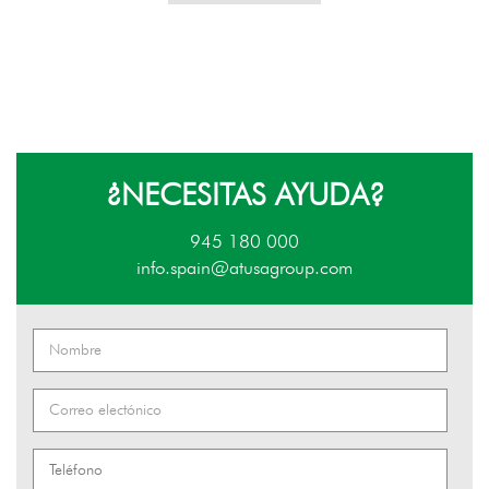
¿NECESITAS AYUDA?
945 180 000
info.spain@atusagroup.com