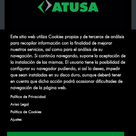
Este sitio web utiliza Cookies propias y de terceros de análisis
para recopilar información con la finalidad de mejorar
nuestros servicios, así como para el análisis de su
navegación. Si continúa navegando, supone la aceptación de
la instalación de las mismas. El usuario tiene la posibilidad de
configurar su navegador pudiendo, si así lo desea, impedir
que sean instaladas en su disco duro, aunque deberá tener
ATUSA
©
.
Todos los derechos
en cuenta que dicha acción podrá ocasionar dificultades de
reservados
navegación de la página web.
Política de Privacidad
Aviso Legal
Aviso Legal
Política de Privacidad
Gestionar Cookies
Canal Ético
Política de Cookies
Ajustes
Desarrollado por
IBD Internet