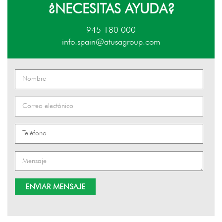
¿NECESITAS AYUDA?
945 180 000
info.spain@atusagroup.com