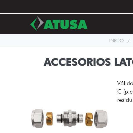
Pasar
al
contenido
principal
INICIO
/
ACCESORIOS LAT
Válido
C (p.e
resid