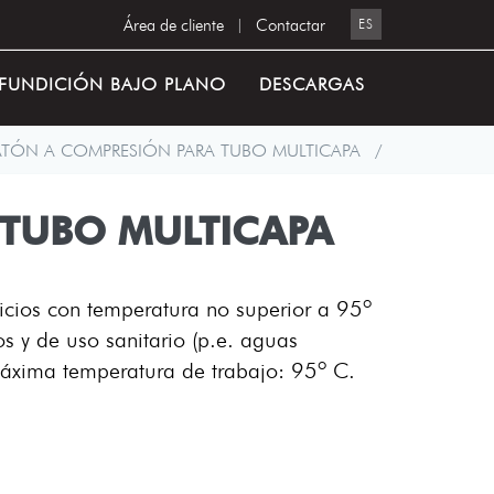
Área de cliente
|
Contactar
ES
FUNDICIÓN BAJO PLANO
DESCARGAS
ATÓN A COMPRESIÓN PARA TUBO MULTICAPA
/
 TUBO MULTICAPA
ticios con temperatura no superior a 95º
os y de uso sanitario (p.e. aguas
áxima temperatura de trabajo: 95º C.