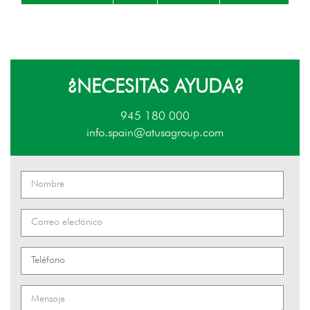
¿NECESITAS AYUDA?
945 180 000
info.spain@atusagroup.com