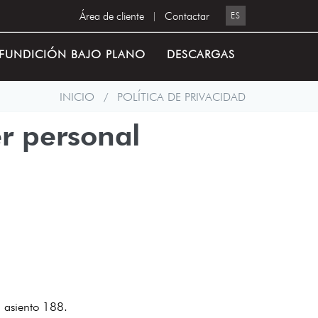
Área de cliente
|
Contactar
ES
FUNDICIÓN BAJO PLANO
DESCARGAS
INICIO
/
POLÍTICA DE PRIVACIDAD
er personal
4 asiento 188.