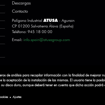
Descargas
Contacto
ATUSA
Polígono Industrial
- Agurain
CP 01200 Salvatierra Álava (España)
Teléfono: 945 18 00 00
Email:
info.spain@atusagroup.com
ceros de análisis para recopilar información con la finalidad de mejorar nu
la aceptación de la instalación de las mismas. El usuario tiene la posi
en su disco duro, aunque deberá tener en cuenta que dicha acción podrá 
Aviso Legal
Política de Privacidad
Gestio
Cookies
Ajustes