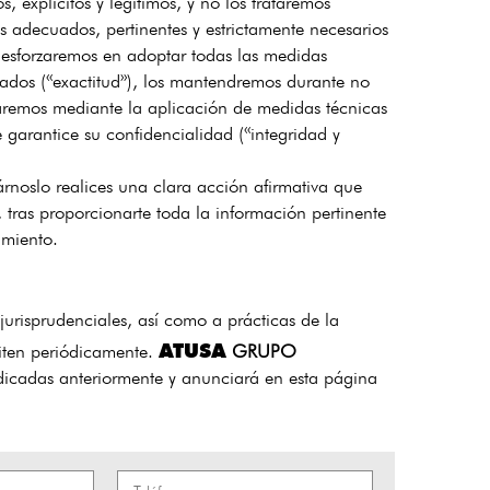
, explícitos y legítimos, y no los trataremos
s adecuados, pertinentes y estrictamente necesarios
s esforzaremos en adoptar todas las medidas
zados («exactitud»), los mantendremos durante no
ataremos mediante la aplicación de medidas técnicas
garantice su confidencialidad («integridad y
árnoslo realices una clara acción afirmativa que
, tras proporcionarte toda la información pertinente
imiento.
jurisprudenciales, así como a prácticas de la
ATUSA
isiten periódicamente.
GRUPO
indicadas anteriormente y anunciará en esta página