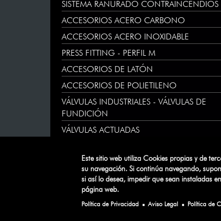
SISTEMA RANURADO CONTRAINCENDIOS
ACCESORIOS ACERO CARBONO
ACCESORIOS ACERO INOXIDABLE
PRESS FITTING - PERFIL M
ACCESORIOS DE LATÓN
ACCESORIOS DE POLIETILENO
VÁLVULAS INDUSTRIALES - VÁLVULAS DE
FUNDICIÓN
VÁLVULAS ACTUADAS
VÁLVULAS DE LATÓN
Este sitio web utiliza Cookies propias y de ter
CALEFACCIÓN
su navegación. Si continúa navegando, supone 
si así lo desea, impedir que sean instaladas 
página web.
Política de Privacidad
Aviso Legal
Política de 
ATUSA
©
.
Todos los derechos reservados