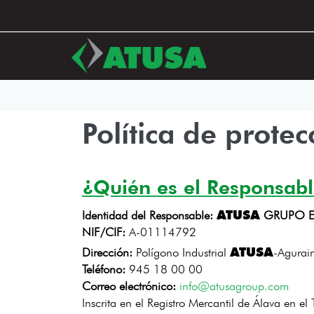
Pasar
al
contenido
principal
Política de prote
¿Quién es el Responsabl
ATUSA
Identidad del Responsable:
GRUPO EM
NIF/CIF:
A-01114792
ATUSA
Dirección:
Polígono Industrial
-Agurai
Teléfono:
945 18 00 00
Correo electrónico:
info@atusagroup.com
Inscrita en el Registro Mercantil de Álava en 