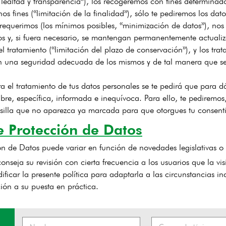
 lealtad y transparencia»), los recogeremos con fines determinados
 fines («limitación de la finalidad»), sólo te pediremos los dato
s requerimos (los mínimos posibles, «minimización de datos»), no
os y, si fuera necesario, se mantengan permanentemente actuali
el tratamiento («limitación del plazo de conservación»), y los tr
n una seguridad adecuada de los mismos y de tal manera que se 
 el tratamiento de tus datos personales se te pedirá que para d
ibre, específica, informada e inequívoca. Para ello, te pediremos
silla que no aparezca ya marcada para que otorgues tu consent
e Protección de Datos
ión de Datos puede variar en función de novedades legislativas o 
onseja su revisión con cierta frecuencia a los usuarios que la v
ificar la presente política para adaptarla a las circunstancias 
ión a su puesta en práctica.