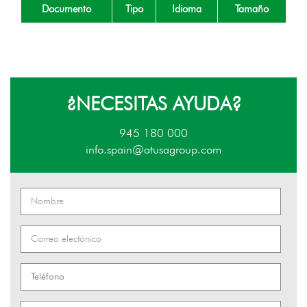
Documento
Tipo
Idioma
Tamaño
¿NECESITAS AYUDA?
945 180 000
info.spain@atusagroup.com